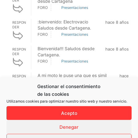
DER
desde Cartagena
FORO
Presentaciones
:bienvenido: Electrovacio
hace 8 años
RESPON
DER
Saludos desde Cartagena.
FORO
Presentaciones
Bienvenida!!! Saludos desde
hace 8 años
RESPON
DER
Cartagena.
FORO
Presentaciones
A mi moto le puse una que es simil
hace
RESPON
DER
carbono porque le puse los protectores
8
Gestionar el consentimiento
contra impacto en las barras de la
años
de las cookies
horquilla también con la misma similitud
...
Utilizamos cookies para optimizar nuestro sitio web y nuestro servicio.
FORO
Novedades / Accesorios
Acepto
Me imagino que la resistencia generara
hace
RESPON
DER
temperatura, no se si mucha o poca por
8
Denegar
lo tanto no sabría de cuantos vatios
años
debería ser la resistencia a poner ...