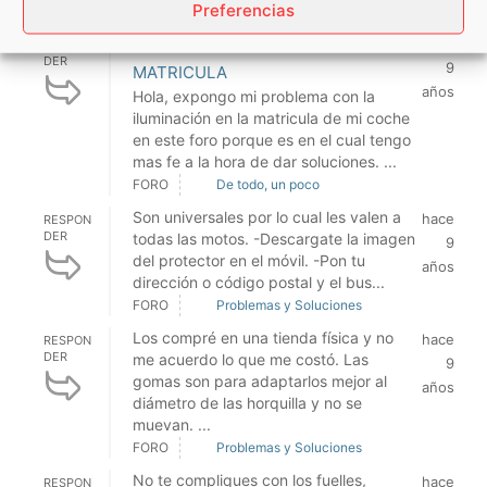
Preferencias
FORO
De todo, un poco
PROBLEMA CON ILUMINACION
hace
RESPON
DER
9
MATRICULA
años
Hola, expongo mi problema con la
iluminación en la matricula de mi coche
en este foro porque es en el cual tengo
mas fe a la hora de dar soluciones. ...
FORO
De todo, un poco
Son universales por lo cual les valen a
hace
RESPON
DER
todas las motos. -Descargate la imagen
9
del protector en el móvil. -Pon tu
años
dirección o código postal y el bus...
FORO
Problemas y Soluciones
Los compré en una tienda física y no
hace
RESPON
DER
me acuerdo lo que me costó. Las
9
gomas son para adaptarlos mejor al
años
diámetro de las horquilla y no se
muevan. ...
FORO
Problemas y Soluciones
No te compliques con los fuelles,
hace
RESPON