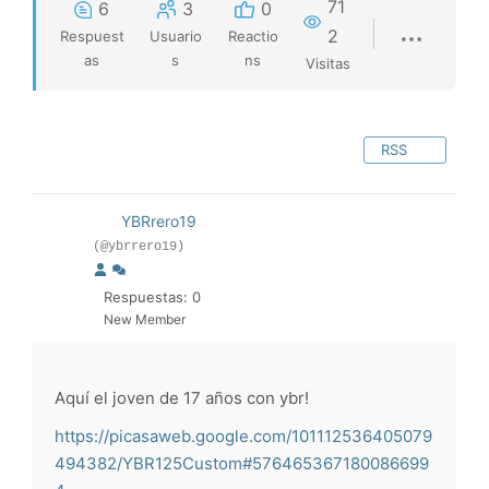
71
6
3
0
2
Respuest
Usuario
Reactio
as
s
ns
Visitas
RSS
YBRrero19
(@ybrrero19)
Respuestas: 0
New Member
Aquí el joven de 17 años con ybr!
https://picasaweb.google.com/101112536405079
494382/YBR125Custom#576465367180086699