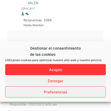
VALEN
(@valen)
Respuestas: 2066
Noble Member
Preciosa!! Es identia a la mía.
Gestionar el consentimiento
Yo me la habría comprado gris que da 2 ó 3
de las cookies
caballos más.
Utilizamos cookies para optimizar nuestro sitio web y nuestro servicio.
Nos veremos.
Acepto
Saludos
Denegar
Preferencias
Respondido : 13/07/2012 9:04 pm