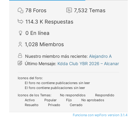
78
Foros
7,532
Temas
114.3 K
Respuestas
0
En línea
1,028
Miembros
Nuestro miembro más reciente:
Alejandro A
Último Mensaje:
Kdda Club YBR 2026 – Alcanar
Iconos del foro:
El foro no contiene publicaciones sin leer
El foro contiene publicaciones sin leer
Iconos de los Temas:
No respondidos
Respondido
Activo
Popular
Fijo
No aprobados
Resuelto
Privado
Cerrado
Funciona con wpForo version 3.1.4