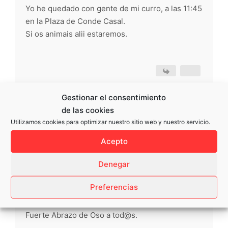
Yo he quedado con gente de mi curro, a las 11:45
en la Plaza de Conde Casal.
Si os animais alii estaremos.
Respondido : 15/09/2017 8:25 pm
Gestionar el consentimiento
de las cookies
candra
Utilizamos cookies para optimizar nuestro sitio web y nuestro servicio.
(@candra)
Acepto
Respuestas: 1471
Denegar
Noble Member
Preferencias
Me gustaría poder asistir pero es lo que hay. Un
Fuerte Abrazo de Oso a tod@s.